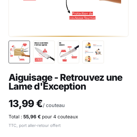
Aiguisage - Retrouvez une
Lame d'Exception
13,99 €
/ couteau
Total :
55,96 €
pour
4
couteaux
TTC, port aller-retour offert