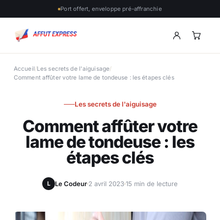
Port offert, enveloppe pré-affranchie
Accueil
/
Les secrets de l'aiguisage
/
Comment affûter votre lame de tondeuse : les étapes clés
Les secrets de l'aiguisage
Comment affûter votre
lame de tondeuse : les
étapes clés
Le Codeur
2 avril 2023
15 min de lecture
L