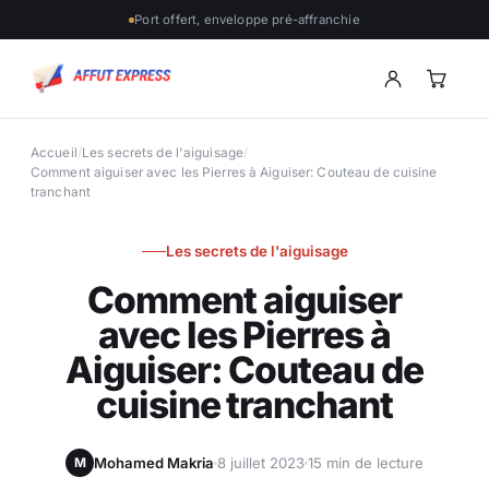
Port offert, enveloppe pré-affranchie
Accueil
/
Les secrets de l'aiguisage
/
Comment aiguiser avec les Pierres à Aiguiser: Couteau de cuisine
tranchant
Les secrets de l'aiguisage
Comment aiguiser
avec les Pierres à
Aiguiser: Couteau de
cuisine tranchant
Mohamed Makria
8 juillet 2023
15 min de lecture
M