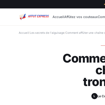
Accueil
Affûtez vos couteaux
Com
Accueil
/
Les secrets de l'aiguisage
/
Comment affûter une chaîne 
Commen
c
tro
Le C
L