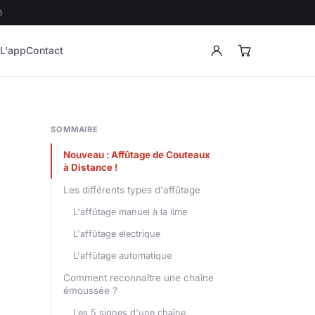
é
s
L'app
Contact
SOMMAIRE
Nouveau : Affûtage de Couteaux
à Distance !
Les différents types d'affûtage
L'affûtage manuel à la lime
L'affûtage électrique
L'affûtage automatique
Comment reconnaître une chaîne
émoussée ?
Les 5 signes d'une chaîne