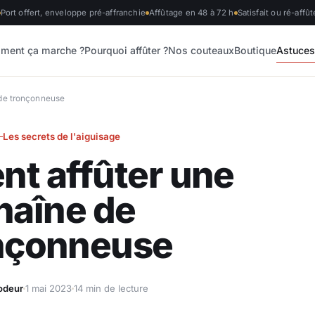
Port offert, enveloppe pré-affranchie
Affûtage en 48 à 72 h
Satisfait ou ré-affût
ment ça marche ?
Pourquoi affûter ?
Nos couteaux
Boutique
Astuce
de tronçonneuse
Les secrets de l'aiguisage
t affûter une
haîne de
nçonneuse
odeur
1 mai 2023
14 min de lecture