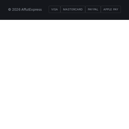
© 2026 AffutExpress
VISA
MASTERCARD
PAYPAL
APPLE PAY