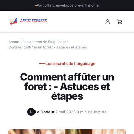
Port offert, enveloppe pré-affranchie
Accueil
/
Les secrets de l'aiguisage
/
Comment affûter un foret : - Astuces et étapes
Les secrets de l'aiguisage
Comment affûter un
foret : - Astuces et
étapes
Le Codeur
7 mai 2023
9 min de lecture
L